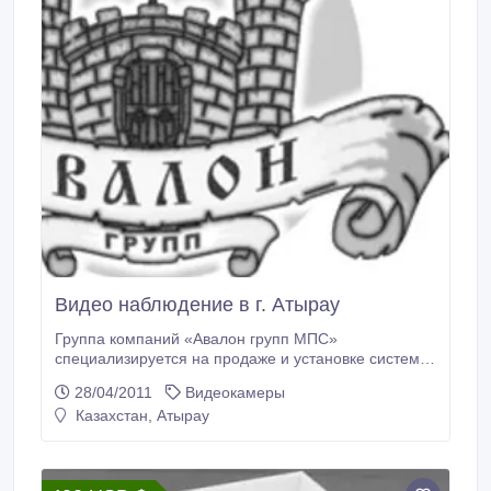
Видео наблюдение в г. Атырау
Группа компаний «Авалон групп МПС»
специализируется на продаже и установке систем
видео наблюдения, систем IP-видео наблюдения,
28/04/2011
Видеокамеры
охранно-пожарной сигнализации, контроля и
Казахстан, Атырау
управления доступом. Цифровые системы видео
наблюдения. Мы предлагаем цифровые видео
регистраторы, IP-видеонаблюдение и видео
регистраторы с возможностью передачи аудио и