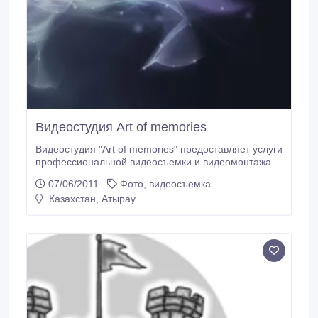
Видеостудия Art of memories
Видеостудия "Art of memories" предоставляет услуги
профессиональной видеосъемки и видеомонтажа
любых видов торжественных мероприятий.
07/06/2011
Фото, видеосъемка
Производство постановочных рекламных роликов. C
Казахстан, Атырау
нашими работами вы можете ознакомиться на
сайте: http://www.artofmemories.kz.