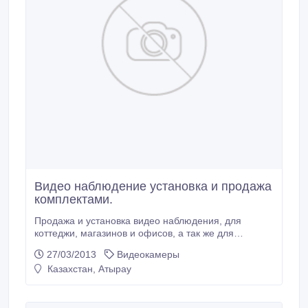
Видео наблюдение установка и продажа
комплектами.
Продажа и установка видео наблюдения, для
коттеджи, магазинов и офисов, а так же для
строительных складов и баз.Скидка от 3 до 15% в
27/03/2013
Видеокамеры
зависимости от объема работ и оборудовании!.
Казахстан, Атырау