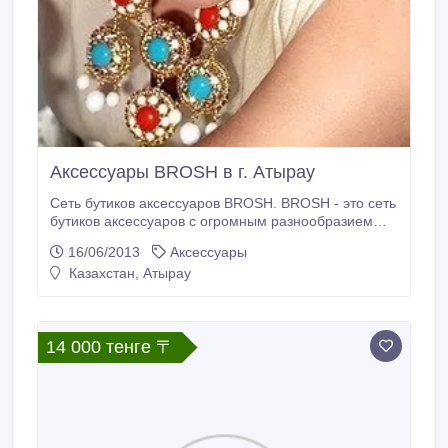
Аксессуары BROSH в г. Атырау
Сеть бутиков аксессуаров BROSH. BROSH - это сеть
бутиков аксессуаров с огромным разнообразием
ассортимента на любой вкус в г. Атырау! Мы
16/06/2013
Аксессуары
являемся официальными дистрибуторами
Казахстан, Атырау
DEVISAGE, GRIFFE (Франция), IFFE (Тайвань).
Среди наших партнеров - ведущие торговые марки
США, Южной Кореи, Франции, Израиля, Тайваня,
Португалии, Гонконга и Китая.
14 000 тенге 〒