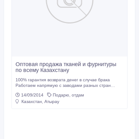
Оптовая продажа тканей и фурнитуры
по всему Казахстану
100% гарантия возврата денег в случае брака
Работаем напрямую с заводами разных стран
(АОЭ, Китай, Италия, Россия) Доставка в любую
14/09/2014
Подарю, отдам
точку Казахстана за 7 дней Ассортимент более 20
Казахстан, Атырау
000 тысяч разновидностей тканей.