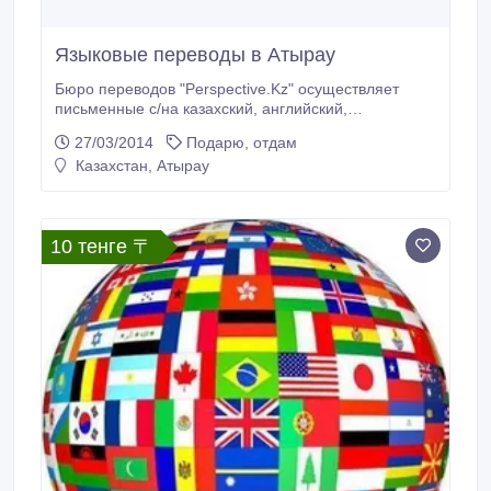
Языковые переводы в Атырау
Бюро переводов "Perspective.Kz" осуществляет
письменные с/на казахский, английский,
украинский, французский, итальянский, немецкий,
27/03/2014
Подарю, отдам
арабский, турецкий, португальский, испанский
Казахстан, Атырау
языки. Конфиденциальность. Качественно и в
короткие сроки. Тел.: 87022617245. Эл.почта:
perspective.kz@mail.ru.
10 тенге 〒