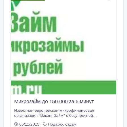
Mикрозайм до 150 000 за 5 минут
Известная европейская микрофинансовая
организация "Викинг Займ" с безупречной
репутацией и тысячами довольных клиентов, теперь
05/11/2015
Подарю, отдам
и в России! Мы предоставляем быстрые