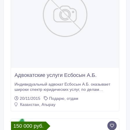
Адвокатские услуги Есбосын А.Б.
Индивидуальный адвокат Есбосын А.Б. оказывает
широки спектр юридических услуг, по делам
гражданским, уголовным, административным
20/11/2015
Подарю, отдам
судопроизводствам.
Казахстан, Атырау
150 000 руб.