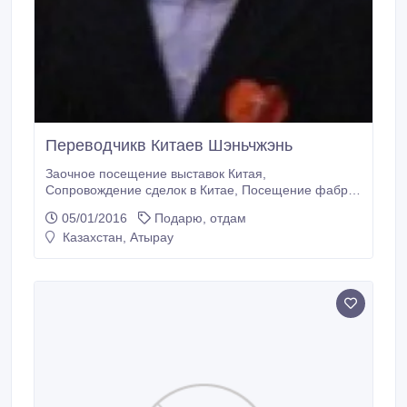
Переводчикв Китаев Шэньчжэнь
Заочное посещение выставок Китая,
Сопровождение сделок в Китае, Посещение фабрик
в Китае, Контроль качества товаров из Китая,
05/01/2016
Подарю, отдам
Проверка производителя в Китае, Контроль загрузки
Казахстан, Атырау
товара, Контейнерная доставка из Китая, Доставка
карго из Китая, Контроль отгрузочных документов,
Помощь в организации.