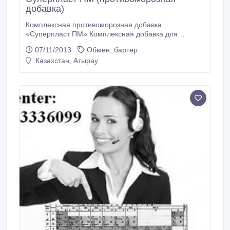
добавка)
Комплексная противоморозная добавка
«Суперпласт ПМ» Комплексная добавка для
бетонов и строительных растворов – пластификатор
07/11/2013
Обмен, бартер
с противоморозным эффектом – Суперпласт ПМ.
Казахстан, Атырау
Суперпласт ПМ – обладает высокой
пластифицирующей и водоредуцирующей
способностью. Суперпласт ПМ – обеспечивает в
возрасте 28 суток прочность 30% и более от
контрольного состава нормального твердения.