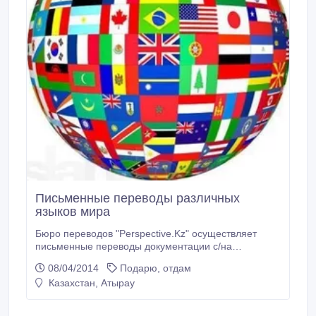
Письменные переводы различных
языков мира
Бюро переводов "Perspective.Kz" осуществляет
письменные переводы документации с/на
казахский, английский, украинский, французский,
08/04/2014
Подарю, отдам
итальянский, немецкий, арабский, турецкий,
Казахстан, Атырау
португальский, испанский языки.
Конфиденциальность. Качественно и в короткие
сроки. Тел.: 87022617245. Эл.почта: perspective.