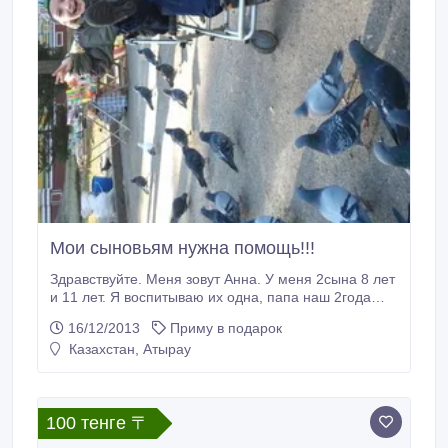
Мои сыновьям нужна помощь!!!
Здравствуйте. Меня зовут Анна. У меня 2сына 8 лет
и 11 лет. Я воспитываю их одна, папа наш 2года
назад уехал в командировку и пропал. Он оставил
16/12/2013
Приму в подарок
нам дом, который мы в данное время пытаемся
Казахстан, Атырау
продать, но с документами на дом тоже не все в
порядке (их сейчас восстанавливают). С уездом
мужа мой бизнес тоже рухнул, и я осталась без
средств к существованию.
100 тенге 〒