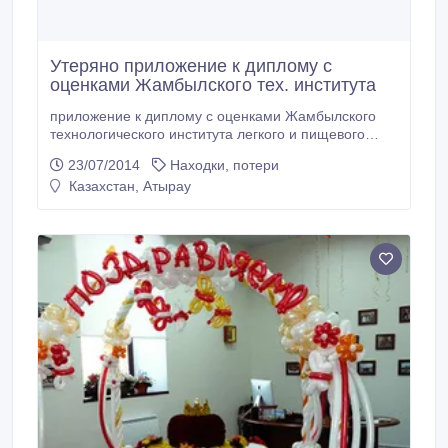
Утеряно приложение к диплому с
оценками Жамбылского тех. института
приложение к диплому с оценками Жамбылского
технологического института легкого и пищевого
промышленности на имя Измагамбетова Марии
23/07/2014
Находки, потери
Кабдуловны, полученный 21 июня 1993 года.
Казахстан, Атырау
Регистрационный № 681. нашедшего просим
вернуть..