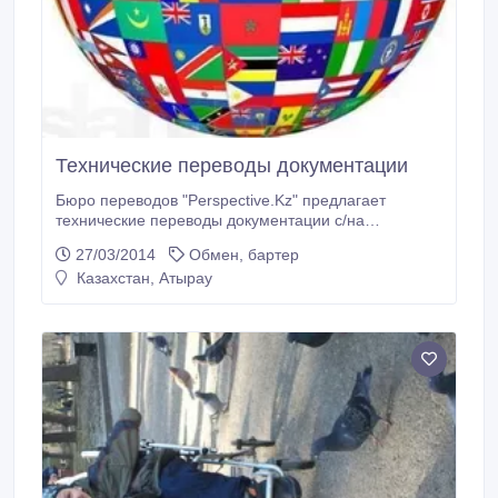
Технические переводы документации
Бюро переводов "Perspective.Kz" предлагает
технические переводы документации с/на
английский язык. Качественно и в срок. Тел.:
27/03/2014
Обмен, бартер
87022617245. Эл.почта: perspective.kz@mail.ru.
Казахстан, Атырау