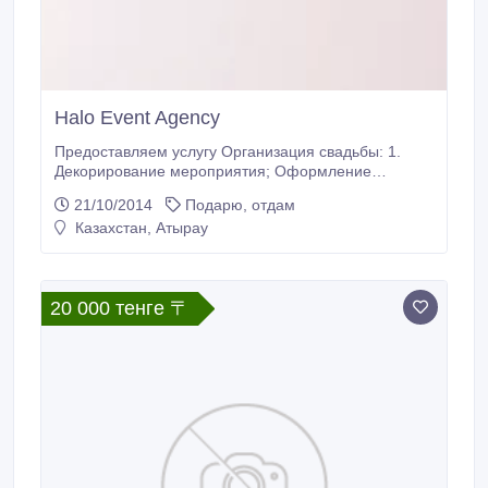
Halo Event Agency
Предоставляем услугу Организация свадьбы: 1.
Декорирование мероприятия; Оформление
цветами (живые, искусственные) Оформление
21/10/2014
Подарю, отдам
стульев (ленточки, банты, чехлы, цветы)
Казахстан, Атырау
Оформление столов гостей (цветами, скатертями,
драпировки, различными видами материалов)
Оформление свечами (канделябры) Нумераций
столов, бонбоньерки Список рассадки гостей
20 000 тенге 〒
Оформление шарами (арки из шаров, гелиевые
шары, различные стойки из шаров) Свадебный
баннер Красная дорожка и стойки оскара 2.