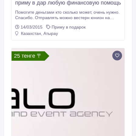
приму в дар любую финансовую помощь
Помогите деньгами кто сколько может, очень нужно.
Спасибо. Отправлять можно вестерн юнион на
фамилию и имя. Мои данные Baltasheva Aelita
14/03/2015
Приму в подарок
контрольный номер скидывайте на тел
Казахстан, Атырау
87024968360. Всем откликнувшимся огромное
человеческое спасибо!!!.
25 тенге 〒