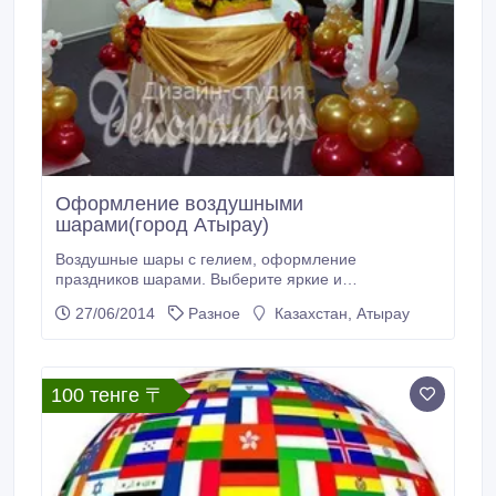
Оформление воздушными
шарами(город Атырау)
Воздушные шары с гелием, оформление
праздников шарами. Выберите яркие и
оригинальные воздушные шары для своего
27/06/2014
Разное
Казахстан, Атырау
праздника. Удивите гостей и порадуйте себя. Наши
воздушные шары могут использоваться для
оформления и украшения: Свадьбы; Презентации,
выставки и корпоративные мероприятия; Дни
100 тенге 〒
рождения и семейные торжества; Детские
праздники; Школьные и университетские праздники,
выпускные; и многое другое.