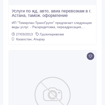
Услуги по жд, авто, авиа перевозкам в г.
Астана, тамож. оформление
ИП "Темирлан-ТрансГрупп" предлагает следующие
виды услуг: - Раскредитовка, переадресация,
погрузка, отправка вагонов. - Организация жд.
27/03/2013
Грузоперевозки
перевозок, расчет тарифов, дислокация вагонов по
Казахстан, Атырау
жд. дорогам РК, СНГ. - Терминальное
обслуживание: Организация погруки/ выгрузки
товаров на/с жд, авто транспорта, подбор складов
хранения товаров, наем транспорта, кранов,
манипуляторов, спецтехники и т.