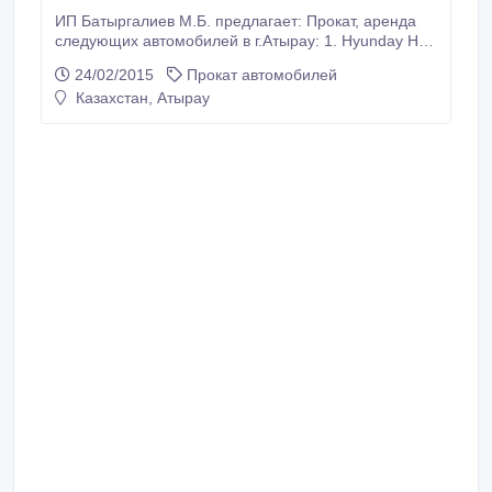
ИП Батыргалиев М.Б. предлагает: Прокат, аренда
следующих автомобилей в г.Атырау: 1. Hyunday H-1
2014 микроавтобус; 2. Toyota Camry 2014; 3. Opel
24/02/2015
Прокат автомобилей
Astra J 2014; Выгодные условия, полный пакет
Казахстан, Атырау
документов. Страховка. На час, день, сутки, месяц и
т.д. 100тг 1км.