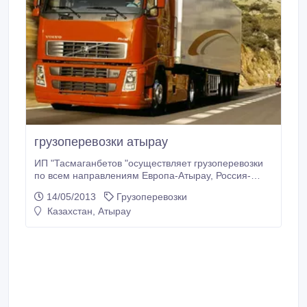
грузоперевозки атырау
ИП "Тасмаганбетов "осуществляет грузоперевозки
по всем направлениям Европа-Атырау, Россия-
Атырау, по все терреторий Казахстанав наличие
14/05/2013
Грузоперевозки
собственный парк авто состоящий из
Казахстан, Атырау
рефрежераторов в количестве 7 едениц, тентов в
количестве 4 едениц весь парк соответствует
требованиям.