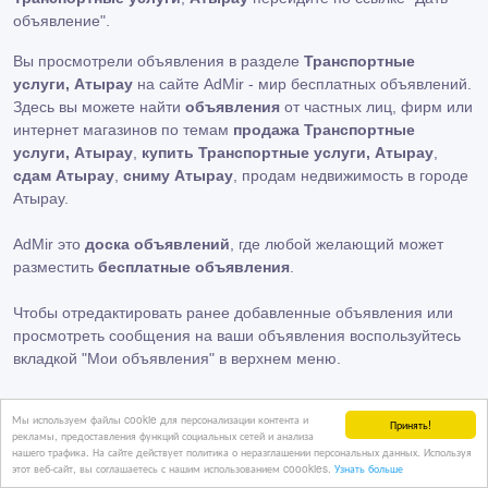
объявление"
.
Вы просмотрели объявления в разделе
Транспортные
услуги, Атырау
на сайте AdMir - мир бесплатных объявлений.
Здесь вы можете найти
объявления
от частных лиц, фирм или
интернет магазинов по темам
продажа Транспортные
услуги, Атырау
,
купить Транспортные услуги, Атырау
,
сдам Атырау
,
сниму Атырау
, продам недвижимость в городе
Атырау.
AdMir это
доска объявлений
, где любой желающий может
разместить
бесплатные объявления
.
Чтобы отредактировать ранее добавленные объявления или
просмотреть сообщения на ваши объявления воспользуйтесь
вкладкой
"Мои объявления"
в верхнем меню.
Мы используем файлы cookie для персонализации контента и
Принять!
рекламы, предоставления функций социальных сетей и анализа
нашего трафика. На сайте действует политика о неразглашении персональных данных. Используя
этот веб-сайт, вы соглашаетесь с нашим использованием coookies.
Узнать больше