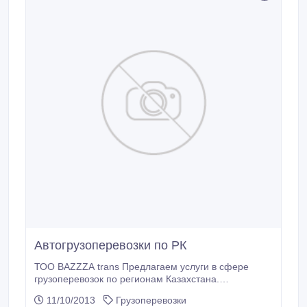
Автогрузоперевозки по РК
ТОО BAZZZA trans Предлагаем услуги в сфере
грузоперевозок по регионам Казахстана.
Качественно и быстро доставим Ваш груз в любое
11/10/2013
Грузоперевозки
место назначения. Работаем «от двери до двери».