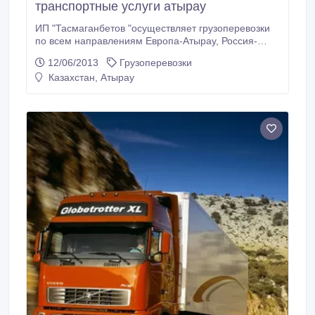
транспортные услуги атырау
ИП "Тасмаганбетов "осуществляет грузоперевозки
по всем направлениям Европа-Атырау, Россия-
Атырау и по всей территорий Казахстана в наличие
12/06/2013
Грузоперевозки
собственный парк авто состоящий из
Казахстан, Атырау
рефрежераторов в количестве 7 едениц, тентов в
количестве 4 едениц весь парк соответствует
требованиям.