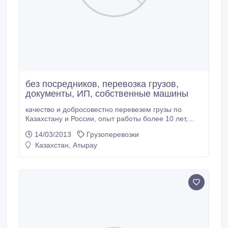
без посредников, перевозка грузов,
документы, ИП, собственные машины
качество и добросовестно перевезем грузы по
Казахстану и России, опыт работы более 10 лет,
собственные машины тенты 5 штук, 105 кубов,
14/03/2013
Грузоперевозки
габариты 13, 5*2, 8*2, 45. можно по договору,
Казахстан, Атырау
догрузы по маршруту Атырау-Астана в неделю 3
раза. Предоставим все документы. А также
открытые длиноммеры по 12 метров по маршруту
Атырау-Актау.