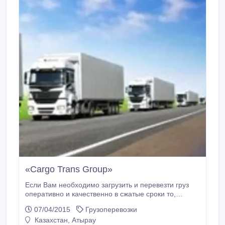
«Cargo Trans Group»
Если Вам необходимо загрузить и перевезти груз
оперативно и качественно в сжатые сроки то,
Компания «Cargo Trans Group» Ваш надежный
07/04/2015
Грузоперевозки
партнер в сфере грузоперевозок по Казахстану и
Казахстан, Атырау
СНГ. Мы доставим ваш груз в любой населенный