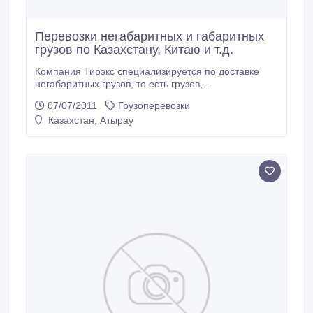
Перевозки негабаритных и габаритных
грузов по Казахстану, Китаю и т.д.
Компания Тирэкс специализируется по доставке
негабаритных грузов, то есть грузов,
несоответствующих стандартам транспортировки по
07/07/2011
Грузоперевозки
высоте, ширине или объемам. Огромный опыт и
Казахстан, Атырау
высокая квалификация наших специалистов в такой
области, как доставка негабаритных грузов,
позволяют осуществлять перевозки любой
сложности: длинномерный, крупногабаритный,
тяжеловесный, негабаритный груз.