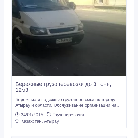
Бережные грузоперевозки до 3 тонн,
12м3
Бережные и надежные грузоперевозки по городу
Атырау и области. Обслуживание организации на
договорной основе, услуга курьер-представитель в
24/01/2015
Грузоперевозки
г.Атырау и по области для транспортных и торговых
Казахстан, Атырау
организации из других городов. Цены от 2500 тенге
в час..