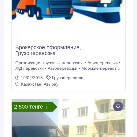
Брокерское оформление,
Грузоперевозка
Организация грузовых перевозок: • Авиаперевозки •
ЖД перевозки • Автоперевозки • Морские перевозки
• Перевозки негабаритных и тяжеловесных грузов •
19/02/2015
Грузоперевозки
Проектные решения Таможенное оформление: •
Казахстан, Атырау
Экспорт • Импорт • Транзит Решения по
оптимизации: • Маршрутов • Таможенных
процессов.
2 500 тенге 〒