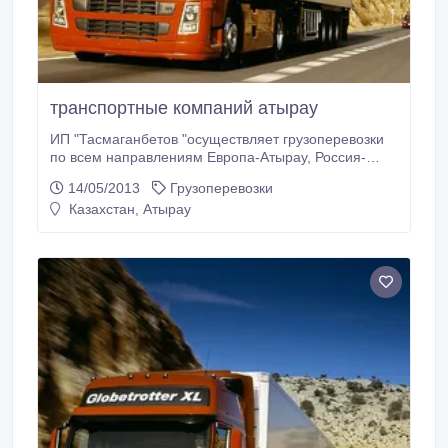
транспортные компаний атырау
ИП "Тасмаганбетов "осуществляет грузоперевозки
по всем направлениям Европа-Атырау, Россия-
Атырау и по всей территорий Казахстана в наличие
14/05/2013
Грузоперевозки
собственный парк авто состоящий из
Казахстан, Атырау
рефрежераторов в количестве 7 едениц, тентов в
количестве 4 едениц весь парк соответствует
требованиям.