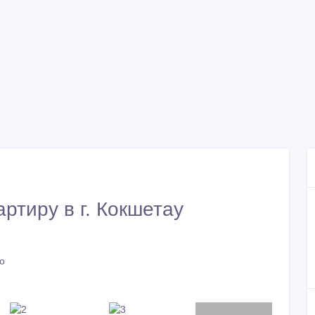
артиру в г. Кокшетау
о