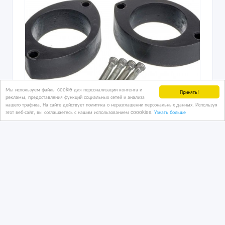
Мы используем файлы cookie для персонализации контента и
Принять!
рекламы, предоставления функций социальных сетей и анализа
нашего трафика. На сайте действует политика о неразглашении персональных данных. Используя
этот веб-сайт, вы соглашаетесь с нашим использованием coookies.
Узнать больше
Проставки для увеличения дорожного
просвета
04/08/2026
Запчасти для автомобилей
Казахстан, Атырау