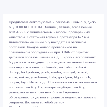
Предлагаем легкогрузовые и легковые шины б. у, диски
б. у ТОЛЬКО ОПТОМ. Зимние , летние, всесезонные
R13 -R22.5 с минимальным износом, проверенным
качеством .Остаточная глубина протектора 6-7 мм.
Автомобильные шины б. у находятся в отличном
состоянии. Каждое колесо проверенное на
специальном оборудовании при 3 BAR от скрытых
дефектов порезов, шишек и т. д. Широкий ассортимент
б.у резины от ведущих производителей автомобильных
шин европы и азии: continental, michelin, hankook,
dunlop, bridgestone, pirelli, kumho, uniroyal, federal,
sonar, nokian, yokohama, fulda, goodyear, bfgoodrich,
cooper, toyo, kleber и др. Принимаем заказы на оптовые
поставки шин б. у. Параметры подбора шин б. у,
размерности шин, цен шин б. у из Германии
обговариваются до или в процессе подготовки заказа к
отправки. Доставка в любой регион.