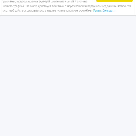
спецтехники ОПТОМ из Германии
рекламы, предоставления функций социальных сетей и анализа
нашего трафика. На сайте действует политика о неразглашении персональных данных. Используя
этот веб-сайт, вы соглашаетесь с нашим использованием coookies.
Узнать больше
05/07/2018
Шины
Казахстан, Атырау
15 EUR €
Легковые, грузовые б/у шины ОПТОМ