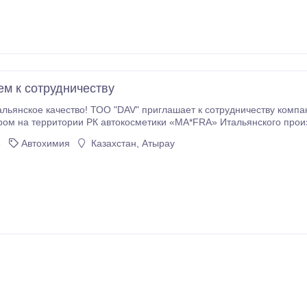
м к сотрудничеству
ашает к сотрудничеству компании.С 2009г.компания является эксклюзивным
РК автокосметики «MA*FRA» Итальянского производства. В ассортименте компании большой
ции по уходу за автомобилем (имеется все, от чернения резины до
3
Автохимия
Казахстан, Атырау