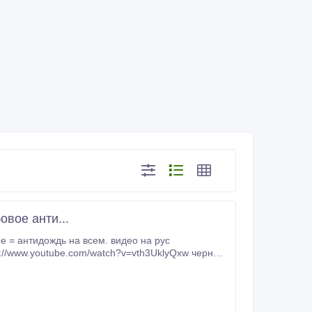
вое анти...
ывает мелкие