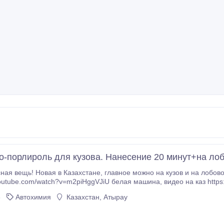
о-порлироль для кузова. Нанесение 20 минут+на лобо
ахстане, главное можно на кузов и на лобовое = антидождь на всем. видео на рус
atch?v=m2piHggVJiU белая машина, видео на каз https://www.youtube.com/watch?v=vth3UklyQxw черная
е описание: супер полироль "Нано полироль" для блеска автомобиля, автоматически скр
6
Автохимия
Казахстан, Атырау
рапинки, паутинку и следы от веточек.