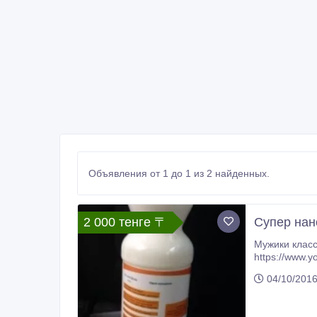
Объявления от 1 до 1 из 2 найденных.
2 000 тенге 〒
Супер нан
Мужики классная вещь! Новая в Каз
https://www.youtube.com/w
машина. Небольшо
04/10/201
ца