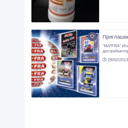
Приглашае
"MA*FRA" Итальянское качество! ТОО "DAV" пригл
дистрибьютором на территории 
выбор продук
28/02/201