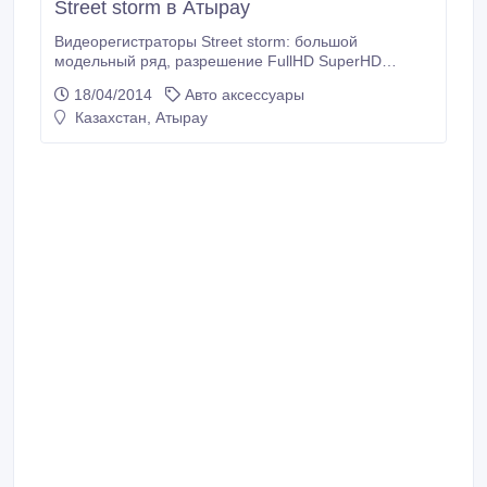
Street storm в Атырау
Видеорегистраторы Street storm: большой
модельный ряд, разрешение FullHD SuperHD
HDReady, с GPS , широкий угол обзора, гарантия
18/04/2014
Авто аксессуары
качества - официальная гарантия 1 год, доставка по
Казахстан, Атырау
Казахстану. Интернет-магазин KLAXON.
http://klxn.kz/dvr/ Время работы: Понедельник -
Суббота с 10:00 - 19:00.