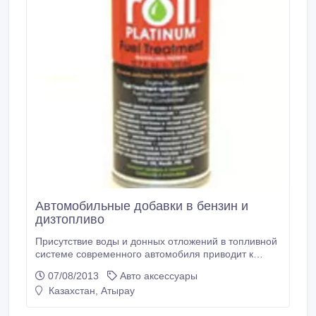
Автомобильные добавки в бензин и
дизтопливо
Присутствие воды и донных отложений в топливной
системе современного автомобиля приводит к
целому ряду неисправностей в работе двигателя.
07/08/2013
Авто аксессуары
Добавки Roil Platinum Fuel Treatment (в бензин и
Казахстан, Атырау
дизельное топливо) - представляют собой
запатентованную смесь синтетических химических