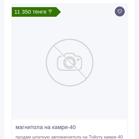
веществ, предназначенных для удаления воды,
растворения камеди и смол, нагара и осадка из
11 350 тенге 〒
всей топливной системы.
магнитола на камри-40
продам штатную автомагнитолу на Тойоту камри-40