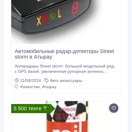
Автомобильные радар-детекторы Street
storm в Атырау
Антирадары Street storm: большой модельный ряд,
с GPS базой, увеличенная рупорная антенна,
детектирует все, гарантия качества - официальная
11/04/2014
Авто аксессуары
гарантия 1 год, доставка по Казахстану. Интернет-
Казахстан, Атырау
магазин KLAXON. http://klxn.kz/antiradar/streetstorm/
Время работы: Понедельник - Суббота с 10:00 -
19:00.
5 500 тенге 〒